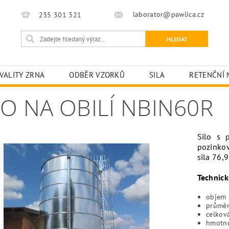
laborator@pawlica.cz
235 301 321
VALITY ZRNA
ODBĚR VZORKŮ
SILA
RETENČNÍ 
LO NA OBILÍ NBIN60R
Silo s 
pozinkov
sila
76,9
Technick
objem 
průměr
celkov
hmotno