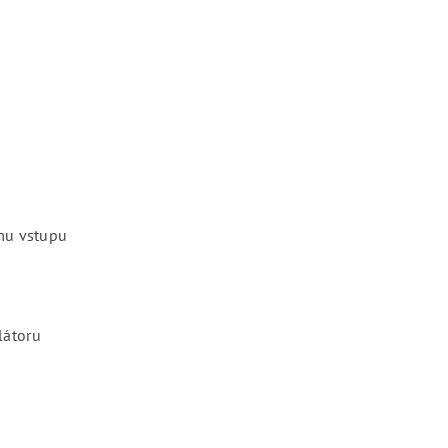
ému vstupu
látoru