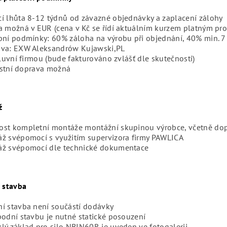
í lhůta 8-12 týdnů od závazné objednávky a zaplacení zálohy
a možná v EUR (cena v Kč se řídí aktuálním kurzem platným pro
bní podmínky: 60% záloha na výrobu při objednání, 40% min. 7
va: EXW Aleksandrów Kujawski,PL
uvní firmou (bude fakturováno zvlášť dle skutečnosti)
stní doprava možná
ž
st kompletní montáže montážní skupinou výrobce, včetně dopr
ž svépomocí s využitím supervizora firmy PAWLICA
ž svépomocí dle technické dokumentace
 stavba
í stavba není součástí dodávky
podní stavbu je nutné statické posouzení
lý základ pro silo NBIN60R je uveden ve fotogalerii