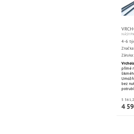
VRCH
NÁSYPK
4-6 t
Značka
Záruka:
Vrchol
přímé n
šikméh
Umožňu
bez nut
potrubí
4 59