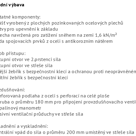
rdní výbava
tatné komponenty:
ášť vyrobený z plochých pozinkovaných ocelových plechů
tvy pro upevnění k základu
řecha navržená pro zatížení sněhem na zemi 1,6 kN/m²
da spojovacích prvků z oceli s antikorozním nátěrem
ob přístupu:
tupní otvor ve 2.prstenci sila
tupní otvor ve střeše sila
ější žebřík s bezpečnostní klecí a ochranou proti neoprávněn
itřní žebřík s bezpečnostní klecí
zdušňování:
rforovaná podlaha z oceli s perforací na celé ploše
íruba o průměru 180 mm pro připojení provzdušňovacího venti
palinový manometr
sivní ventilační průduchy ve střeše sila
ladnění a vyskladnění:
ntrální vpád do sila o průměru 200 mm umístěný ve střeše sila