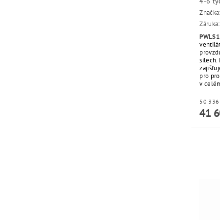
4-6 t
Značka
Záruka:
PWLS1
ventilá
provzdu
silech
zajišťu
pro pr
v celé
41 6