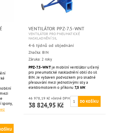
É
VENTILÁTOR PPZ-7.5-WNT
VENTILÁTOR PRO PNEUMATICKÉ
NASKLADNĚNÍ SIL
4-6 týdnů od objednání
Značka:
BIN
Záruka: 2 roky
PPZ-7.5-WNT
je mobilní ventilátor určený
pro pneumatické naskladnění obilí do sil
ění
BIN. Je vybaven podvozkem pro snadné
cké
přesouvání mezi jednotlivými sily a
elektromotorem o příkonu
7,5 kW
.
mobilní
 mezi
je
46 978,19 Kč včetně DPH
í spony,
38 824,95 Kč
bez