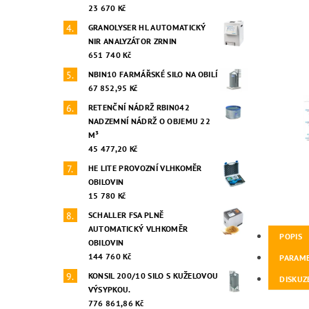
23 670 Kč
GRANOLYSER HL AUTOMATICKÝ
NIR ANALYZÁTOR ZRNIN
651 740 Kč
NBIN10 FARMÁŘSKÉ SILO NA OBILÍ
67 852,95 Kč
RETENČNÍ NÁDRŽ RBIN042
NADZEMNÍ NÁDRŽ O OBJEMU 22
M³
45 477,20 Kč
HE LITE PROVOZNÍ VLHKOMĚR
OBILOVIN
15 780 Kč
SCHALLER FSA PLNĚ
AUTOMATICKÝ VLHKOMĚR
POPIS
OBILOVIN
144 760 Kč
PARAM
KONSIL 200/10 SILO S KUŽELOVOU
DISKUZ
VÝSYPKOU.
776 861,86 Kč