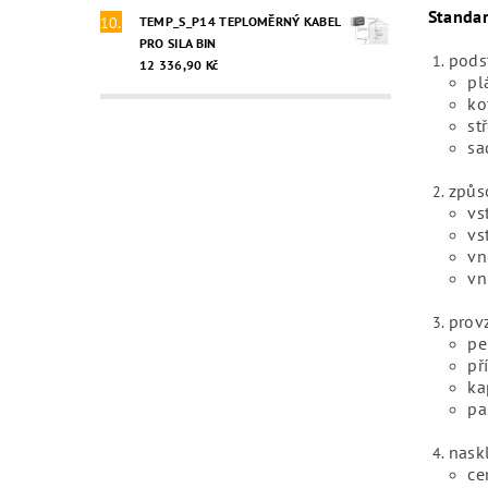
Standa
TEMP_S_P14 TEPLOMĚRNÝ KABEL
PRO SILA BIN
pods
12 336,90 Kč
pl
ko
st
sa
způs
vs
vs
vn
vn
prov
pe
př
ka
pa
nask
ce