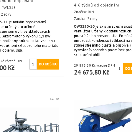
ýdnů od objednání
4-6 týdnů od objednání
:
PWLS15
Značka:
BIN
 2 roky
Záruka: 2 roky
5-11
je radiální vysokotlaký
OWS250-10
je axiální střešní axiál
tor určený pro účinné
ventilátor určený k odtahu vzduch
šňování obilí ve skladovacích
podstřešního prostoru sila. Pomáh
. Elektromotor o výkonu
1,1 kW
omezovat kondenzaci vlhkosti na v
je potřebný průtok a tlak vzduchu
straně střešního pláště a přispívá k
ovzdušnění skladovaného materiálu
vytvoření vhodných podmínek pro
m objemu sila.
skladování obilí.
50 336 Kč včetně DPH
29 855,30 Kč včetně DPH
00 Kč
24 673,80 Kč
Kód:
221