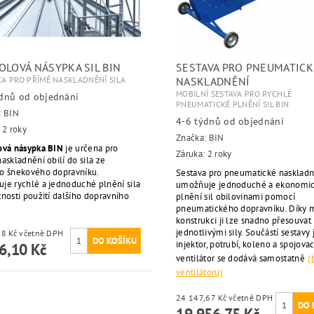
OLOVÁ NÁSYPKA SIL BIN
SESTAVA PRO PNEUMATICK
A PRO PŘÍMÉ NASKLADNĚNÍ SILA
NASKLADNĚNÍ
MOBILNÍ SESTAVA PRO RYCHLÉ
ýdnů od objednání
PNEUMATICKÉ PLNĚNÍ SIL BIN
:
BIN
4-6 týdnů od objednání
 2 roky
Značka:
BIN
ová násypka BIN
je určena pro
Záruka: 2 roky
askladnění obilí do sila ze
o šnekového dopravníku.
Sestava pro pneumatické naskladn
je rychlé a jednoduché plnění sila
umožňuje jednoduché a ekonomi
nosti použití dalšího dopravního
plnění sil obilovinami pomocí
pneumatického dopravníku. Díky 
konstrukci ji lze snadno přesouvat
jednotlivými sily. Součástí sestavy 
5 561,28 Kč včetně DPH
injektor, potrubí, koleno a spojovac
6,10 Kč
ventilátor se dodává samostatně
(
ventilátoru)
24 147,67 Kč včetně DPH
19 956,75 Kč