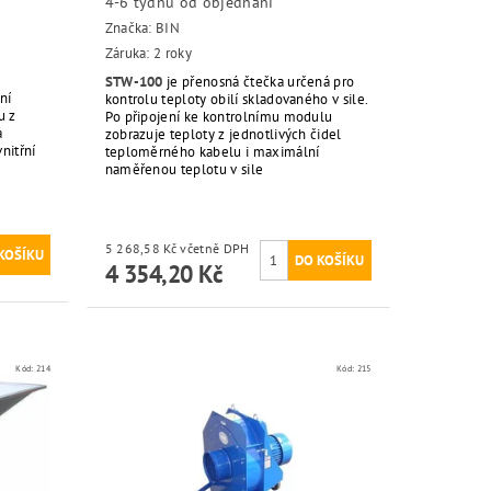
4-6 týdnů od objednání
Značka:
BIN
Záruka: 2 roky
STW-100
je přenosná čtečka určená pro
ní
kontrolu teploty obilí skladovaného v sile.
u z
Po připojení ke kontrolnímu modulu
á
zobrazuje teploty z jednotlivých čidel
nitřní
teploměrného kabelu i maximální
naměřenou teplotu v sile
5 268,58 Kč včetně DPH
4 354,20 Kč
Kód:
214
Kód:
215