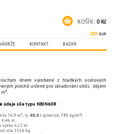
KOŠÍK:
0 Kč
CZK
EUR
NÁDRŽE
KONTAKT
BAZAR
plochým dnem vyrobené z hladkých ocelových
aných plechů určené pro skladování obilí, objem
 m³.
é údaje sila typu NBIN60R
sila
76,9 m³, tj.
60,0
t (pšenice, 780 kg/m³)
 4,46 m
á výška 6,12 m
st sila 1516 kg