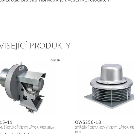
VISEJÍCÍ PRODUKTY
Kód:
210
15-11
OWS250-10
UŠŇOVACÍ VENTILÁTOR PRO SILA
STŘEŠNÍ ODTAHOVÝ VENTILÁTOR PR
BIN