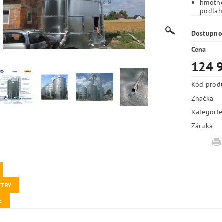
hmotno
podlah
Dostupno
Cena
124 9
Kód prod
Značka
Kategori
Záruka
ETRY
E