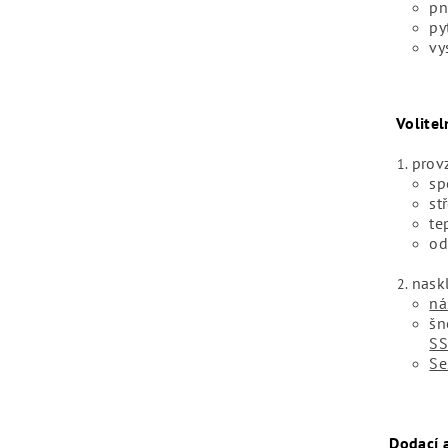
pn
py
vy
Volite
prov
sp
st
te
od
nask
ná
šn
S
Se
Dodací 