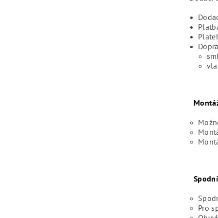
Dodac
Platb
Plate
Dopra
sml
vla
Montá
Možno
Montá
Montá
Spodní
Spodn
Pro s
Obvyk