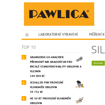
LABORATORNÍ VYBAVENÍ
MĚŘENÍ K
O NÁS
SI
TOP 10
GRAINSENSE GO ANALYZER
PŘENOSNÝ NIR ANALYZÁTOR PRO
Novinka
RYCHLÉ STANOVENÍ KVALITY OBILOVIN A
OLEJNIN
144 000 Kč
SCHALLER FSW PROVOZNÍ
VLHKOMĚR OBILOVIN
39 732 Kč
HE 50 BT PROVOZNÍ VLHKOMĚR
OBILOVIN