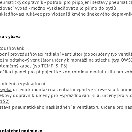
eumatický dopravník - potrubí pro připojení sestavy pneumati
tlovací výpad - možno vyskladňovat silo přímo do pytlů
skladňovací rukávec pro vložení šikmého šnekového dopravní
lná výbava
zdušňování:
odní provzdušňovací radiální ventilátor (doporučený typ venti
řešní odtahový ventilátor určený k montáži na střechu (typ
OWS2
ploměrný kabel (typ
TEMP_S_P6
)
ečítací panel pro připojení ke kontrolnímu modulu sila pro zobr
ladnění a vyskladnění:
sypka
určená k montáži na centrální vpád ve střeše sila k p
ekový dopravník určený pro vyprazdňování sila, určený pro v
S152
)
stava pneumatického naskladnění
a
ventilátoru
určené pro na
a platební podmínky