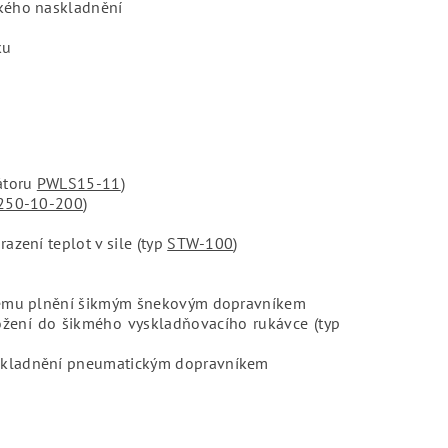
ckého naskladnění
ku
látoru
PWLS15-11
)
50-10-200
)
azení teplot v sile (typ
STW-100
)
římému plnění šikmým šnekovým dopravníkem
ložení do šikmého vyskladňovacího rukávce (typ
skladnění pneumatickým dopravníkem