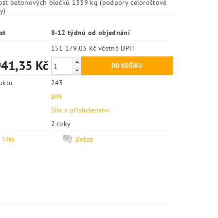
st betonových bločků 1339 kg (podpory celoroštové
y)
st
8-12 týdnů od objednání
151 179,03 Kč včetně DPH
41,35 Kč
uktu
243
BIN
e
Sila a příslušenství
2 roky
Tisk
Dotaz