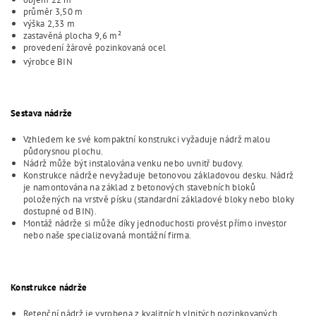
průměr 3,50 m
výška 2,33 m
zastavěná plocha 9,6 m²
provedení žárově pozinkovaná ocel
výrobce BIN
Sestava nádrže
Vzhledem ke své kompaktní konstrukci vyžaduje nádrž malou
půdorysnou plochu.
Nádrž může být instalována venku nebo uvnitř budovy.
Konstrukce nádrže nevyžaduje betonovou základovou desku. Nádrž
je namontována na základ z betonových stavebních bloků
položených na vrstvě písku (standardní základové bloky nebo bloky
dostupné od BIN).
Montáž nádrže si může díky jednoduchosti provést přímo investor
nebo naše specializovaná montážní firma.
Konstrukce nádrže
Retenční nádrž je vyrobena z kvalitních vlnitých pozinkovaných