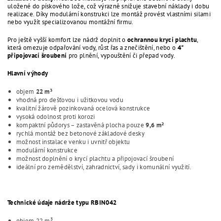
uložené do pískového lože, což výrazně snižuje stavební náklady i dobu
realizace. Díky modulární konstrukci lze montáž provést vlastními silami
nebo využít specializovanou montážní firmu.
Pro ještě vyšší komfort lze nádrž doplnit o
ochrannou krycí plachtu
,
která omezuje odpařování vody, růst řas a znečištění, nebo o
4"
připojovací šroubení
pro plnění, vypouštění či přepad vody.
Hlavní výhody
objem
22 m³
vhodná pro dešťovou i užitkovou vodu
kvalitní žárově pozinkovaná ocelová konstrukce
vysoká odolnost proti korozi
kompaktní půdorys – zastavěná plocha pouze
9,6 m²
rychlá montáž bez betonové základové desky
možnost instalace venku i uvnitř objektu
modulární konstrukce
možnost doplnění o krycí plachtu a připojovací šroubení
ideální pro zemědělství, zahradnictví, sady i komunální využití.
Technické údaje nádrže typu RBIN042
objem 22 m³