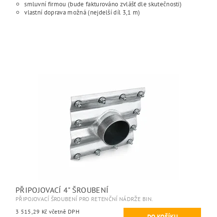
smluvní firmou (bude fakturováno zvlášť dle skutečnosti)
vlastní doprava možná (nejdelší díl 3,1 m)
PŘIPOJOVACÍ 4" ŠROUBENÍ
PŘIPOJOVACÍ ŠROUBENÍ PRO RETENČNÍ NÁDRŽE BIN.
3 515,29 Kč včetně DPH