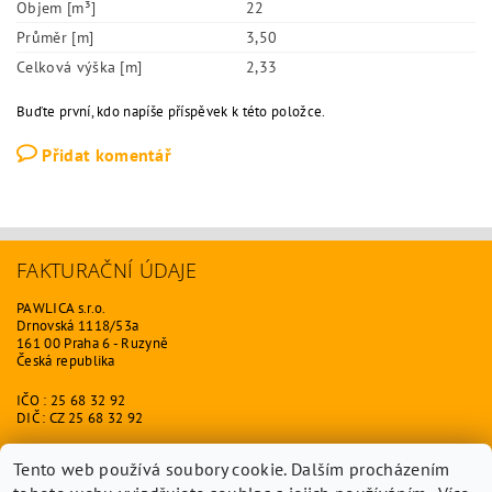
Objem [m³]
22
Průměr [m]
3,50
Celková výška [m]
2,33
Buďte první, kdo napíše příspěvek k této položce.
Přidat komentář
FAKTURAČNÍ ÚDAJE
PAWLICA s.r.o.
Drnovská 1118/53a
161 00 Praha 6 - Ruzyně
Česká republika
IČO : 25 68 32 92
DIČ : CZ 25 68 32 92
ODKAZY
Tento web používá soubory cookie. Dalším procházením