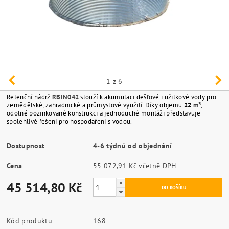
1
z 6
Retenční nádrž
RBIN042
slouží k akumulaci dešťové i užitkové vody pro
zemědělské, zahradnické a průmyslové využití. Díky objemu
22
m³
,
odolné pozinkované konstrukci a jednoduché montáži představuje
spolehlivé řešení pro hospodaření s vodou.
Dostupnost
4-6 týdnů od objednání
Cena
55 072,91 Kč včetně DPH
45 514,80 Kč
Kód produktu
168