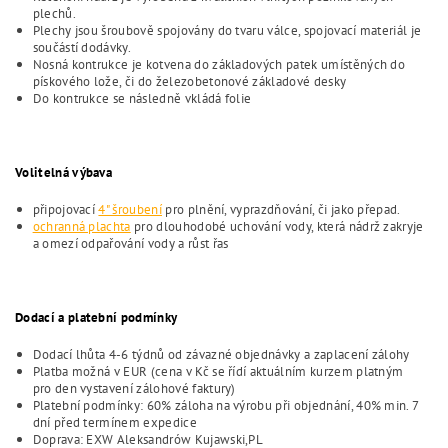
plechů.
Plechy jsou šroubově spojovány do tvaru válce, spojovací materiál je
součástí dodávky.
Nosná kontrukce je kotvena do základových patek umístěných do
pískového lože, či do železobetonové základové desky
Do kontrukce se následně vkládá folie
Volitelná výbava
připojovací
4" šroubení
pro plnění, vyprazdňování, či jako přepad.
ochranná plachta
pro dlouhodobé uchování vody, která nádrž zakryje
a omezí odpařování vody a růst řas
Dodací a platební podmínky
Dodací lhůta 4-6 týdnů od závazné objednávky a zaplacení zálohy
Platba možná v EUR (cena v Kč se řídí aktuálním kurzem platným
pro den vystavení zálohové faktury)
Platební podmínky: 60% záloha na výrobu při objednání, 40% min. 7
dní před termínem expedice
Doprava: EXW Aleksandrów Kujawski,PL