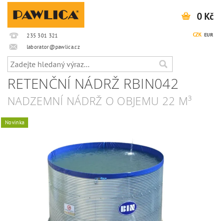
0 Kč
CZK
EUR
235 301 321
laborator@pawlica.cz
RETENČNÍ NÁDRŽ RBIN042
NADZEMNÍ NÁDRŽ O OBJEMU 22 M³
Novinka