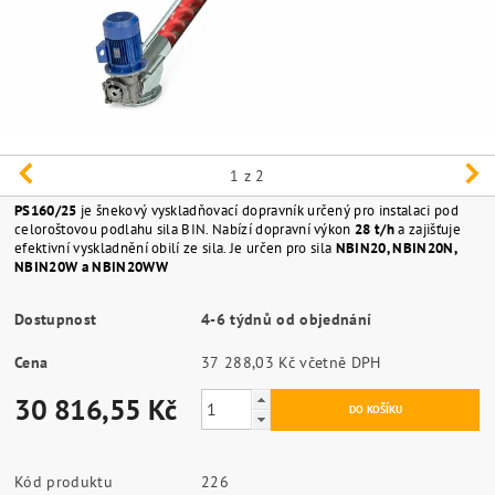
1
z 2
PS160/25
je šnekový vyskladňovací dopravník určený pro instalaci pod
celoroštovou podlahu sila BIN. Nabízí dopravní výkon
28 t/h
a zajišťuje
efektivní vyskladnění obilí ze sila. Je určen pro sila
NBIN20, NBIN20N,
NBIN20W a NBIN20WW
Dostupnost
4-6 týdnů od objednání
Cena
37 288,03 Kč včetně DPH
30 816,55 Kč
Kód produktu
226