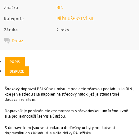
Značka
BIN
Kategorie
PŘÍSLUŠENSTVÍ SIL
Záruka
2 roky
Dotaz
POPIS
DISKUZE
Šnekový dopravní PS160 se umisťuje pod celoroštovou podlahu sila BIN,
kde je ve středu sila napojen na středový nátok, jež je standardně
dodáván se silem.
Dopravník je poháněn elektromotorem s převodovkou umístěnou vně
sila pro jednodušší servis a údržbu.
S dopravníkem jsou ve standardu dodávány úchyty pro kotvení
dopravníku do základu sila a dle délky PA ložiska.