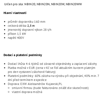
Určen pro sila: NBIN20, NBIN20N, NBIN20W, NBIN20WW
Hlavní vlastnosti
průměr dopravníku 160 mm
celková délka
2,5 m
jmenovitý dopravní výkon 28 t/h
příkon 1,5 kW
napětí 400V
Dodací a platební podmínky
Dodací lhůta 4-6 týdnů od závazné objednávky a zaplacení zálohy
Platba možná v EUR (cena v Kč se řídí aktuálním kurzem platným
pro den vystavení zálohové faktury)
Platební podmínky: 60% záloha na výrobu při objednání, 40% min. 7
dní před termínem expedice
Doprava: EXW Aleksandrów Kujawski,PL
smluvní firmou (bude fakturováno zvlášť dle skutečnosti)
vlastní doprava možná