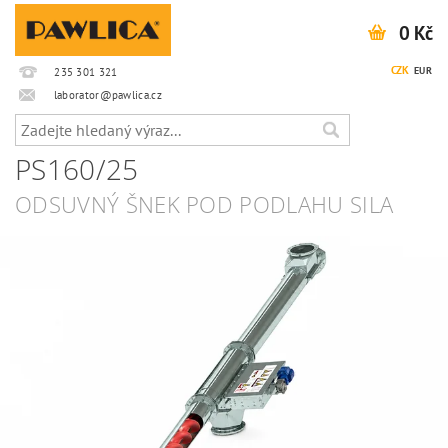
0 Kč
CZK
EUR
235 301 321
laborator@pawlica.cz
PS160/25
ODSUVNÝ ŠNEK POD PODLAHU SILA