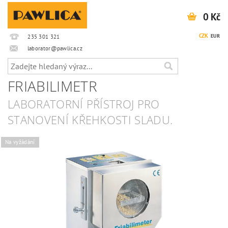
0 Kč
CZK
EUR
235 301 321
laborator@pawlica.cz
FRIABILIMETR
LABORATORNÍ PŘÍSTROJ PRO
STANOVENÍ KŘEHKOSTI SLADU.
Na vyžádání