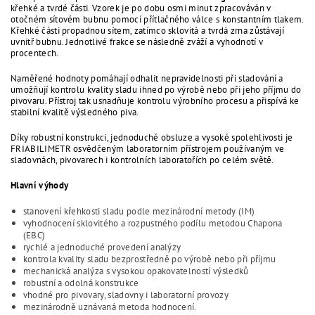
křehké a tvrdé části. Vzorek je po dobu osmi minut zpracováván v
otočném sítovém bubnu pomocí přítlačného válce s konstantním tlakem.
Křehké části propadnou sítem, zatímco sklovitá a tvrdá zrna zůstávají
uvnitř bubnu. Jednotlivé frakce se následně zváží a vyhodnotí v
procentech.
Naměřené hodnoty pomáhají odhalit nepravidelnosti při sladování a
umožňují kontrolu kvality sladu ihned po výrobě nebo při jeho příjmu do
pivovaru. Přístroj tak usnadňuje kontrolu výrobního procesu a přispívá ke
stabilní kvalitě výsledného piva.
Díky robustní konstrukci, jednoduché obsluze a vysoké spolehlivosti je
FRIABILIMETR osvědčeným laboratorním přístrojem používaným ve
sladovnách, pivovarech i kontrolních laboratořích po celém světě.
Hlavní výhody
stanovení křehkosti sladu podle mezinárodní metody (IM)
vyhodnocení sklovitého a rozpustného podílu metodou Chapona
(EBC)
rychlé a jednoduché provedení analýzy
kontrola kvality sladu bezprostředně po výrobě nebo při příjmu
mechanická analýza s vysokou opakovatelností výsledků
robustní a odolná konstrukce
vhodné pro pivovary, sladovny i laboratorní provozy
mezinárodně uznávaná metoda hodnocení.