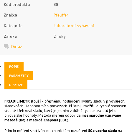
Kód produktu
88
Značka
Pfeuffer
Kategorie
Laboratorní vybavení
Záruka
2 roky
Dotaz
POPIS
PARAMETRY
DISKUZE
FRIABILIMETR
slouží k přesnému hodnocení kvality sladu v pivovarech,
sladovnách i laboratorních provozech. Přístroj umožňuje rychlé stanovení
stupně křehkosti sladu, který je jedním z důležitých ukazatelů jeho
pivovarské hodnoty. Metoda měření odpovídá
mezinárodně uznávané
metodě (IM)
a metodě
Chapona (EBC)
.
Princip měření spočívá v mechanickém rozdělení
50g vzorku sladu
na