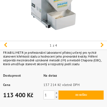
1
z 4
FRIABILIMETR je profesionální laboratorní přístroj určený pro rychlé
stanovení křehkosti sladu a hodnocení jeho pivovarské kvality. Měření
odpovídá mezinárodně uznávané metodě (IM) a metodě Chapona (EBC),
která umožňuje stanovit sklovitý a rozpustný podíl sladu
Dostupnost
Na dotaz
Cena
137 214 Kč včetně DPH
113 400 Kč