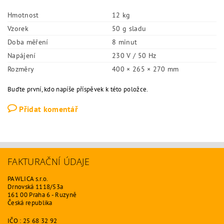
Hmotnost
12 kg
Vzorek
50 g sladu
Doba měření
8 minut
Napájení
230 V / 50 Hz
Rozměry
400 × 265 × 270 mm
Buďte první, kdo napíše příspěvek k této položce.
Přidat komentář
FAKTURAČNÍ ÚDAJE
PAWLICA s.r.o.
Drnovská 1118/53a
161 00 Praha 6 - Ruzyně
Česká republika
IČO : 25 68 32 92