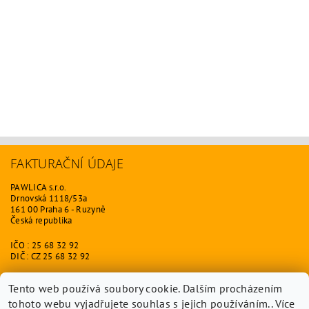
FAKTURAČNÍ ÚDAJE
PAWLICA s.r.o.
Drnovská 1118/53a
161 00 Praha 6 - Ruzyně
Česká republika
IČO : 25 68 32 92
DIČ : CZ 25 68 32 92
ODKAZY
Tento web používá soubory cookie. Dalším procházením
tohoto webu vyjadřujete souhlas s jejich používáním.. Více