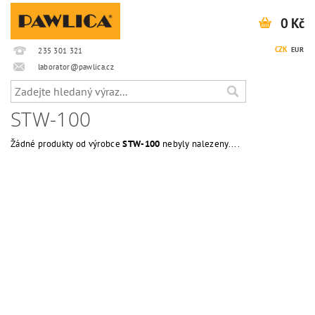
0 Kč
CZK
EUR
235 301 321
laborator@pawlica.cz
STW-100
Žádné produkty od výrobce
STW-100
nebyly nalezeny....