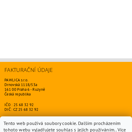
FAKTURAČNÍ ÚDAJE
PAWLICA s.r.o.
Drnovská 1118/53a
161 00 Praha 6 - Ruzyně
Česká republika
IČO : 25 68 32 92
DIČ : CZ 25 68 32 92
ODKAZY
Tento web používá soubory cookie. Dalším procházením
tohoto webu vyjadřujete souhlas s jejich používáním.. Více